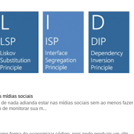
 mídias sociais
 de nada adianda estar nas mídias sociais sem ao menos fazer
 de monitorar sua m...
omo forma de economizar código, pois pode produzir um alto