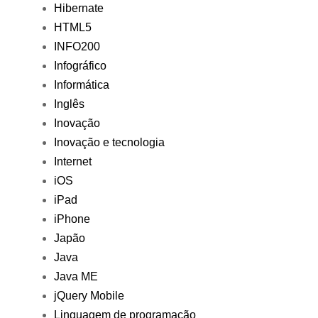
Hibernate
HTML5
INFO200
Infográfico
Informática
Inglês
Inovação
Inovação e tecnologia
Internet
iOS
iPad
iPhone
Japão
Java
Java ME
jQuery Mobile
Linguagem de programação