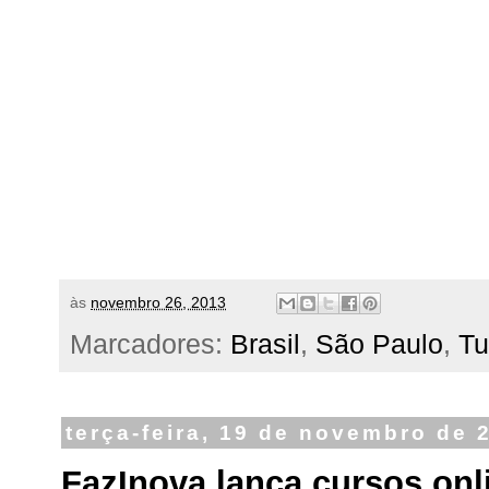
às
novembro 26, 2013
Marcadores:
Brasil
,
São Paulo
,
Tu
terça-feira, 19 de novembro de 
FazInova lança cursos onli