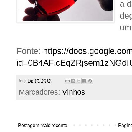
a d
deg
um
Fonte:
https://docs.google.co
id=0B4AFicEqZRjsem1zNGd
às
julho 17, 2012
Marcadores:
Vinhos
Postagem mais recente
Página