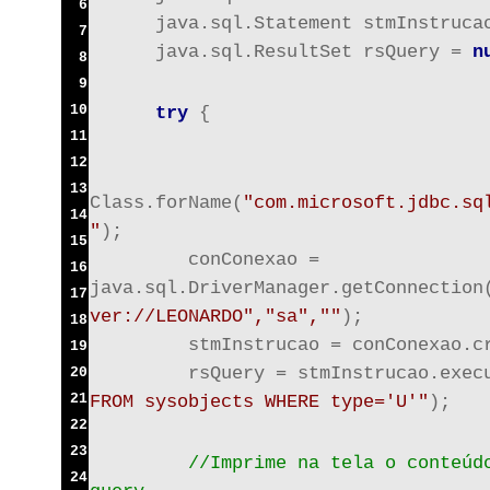
6
      java.sql.Statement stmInstruca
7
      java.sql.ResultSet rsQuery = 
n
8
9
10
try
 {
11
12
13
Class.forName(
"com.microsoft.jdbc.sq
14
"
);
15
         conConexao = 
16
java.sql.DriverManager.getConnection
17
ver://LEONARDO","sa",""
);
18
         stmInstrucao = conConexao.c
19
         rsQuery = stmInstrucao.exec
20
21
FROM sysobjects WHERE type='U'"
);
22
23
//Imprime na tela o conteúdo
24