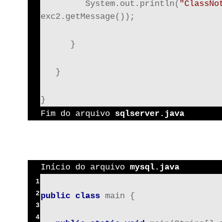
         System.out.println(
"ClassNo
exc2.getMessage());
      }
   }
}
Fim do arquivo 
sqlserver.java
Início do arquivo 
mysql.java
1
2
public class
 main {
3
4