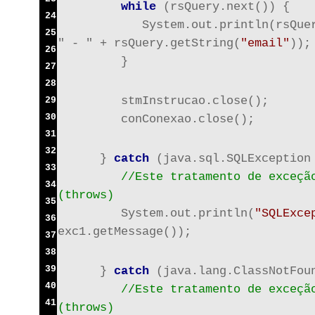
while
 (rsQuery.next()) {
24
            System.out.println(rsQue
25
" - " + rsQuery.getString(
"email"
));
26
         }
27
28
         stmInstrucao.close();
29
30
         conConexao.close();
31
32
      } 
catch
 (java.sql.SQLException
33
//Este tratamento de exceção
34
(throws)
35
         System.out.println(
"SQLExce
36
exc1.getMessage());
37
38
39
      } 
catch
 (java.lang.ClassNotFou
40
//Este tratamento de exceção
41
(throws)