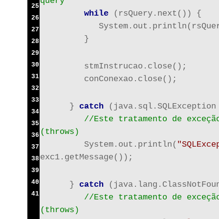
query
25
while
 (rsQuery.next()) {
26
            System.out.println(rsQue
27
         }
28
29
30
         stmInstrucao.close();
31
         conConexao.close();
32
33
      } 
catch
 (java.sql.SQLException
34
//Este tratamento de exceção
35
(throws)
36
         System.out.println(
"SQLExce
37
exc1.getMessage());
38
39
40
      } 
catch
 (java.lang.ClassNotFou
41
//Este tratamento de exceção
(throws)