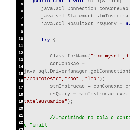
public static void
 main(String[] 
5
      java.sql.Connection conConexao
6
      java.sql.Statement stmInstruca
7
      java.sql.ResultSet rsQuery = 
n
8
9
10
try
 {
11
12
         Class.forName(
"com.mysql.jd
13
         conConexao = 
14
java.sql.DriverManager.getConnection
15
t/bancoteste","root","leo"
);
16
         stmInstrucao = conConexao.c
17
         rsQuery = stmInstrucao.exec
18
tabelausuarios"
);
19
20
21
         //Imprimindo na tela o conte
22
e "email"
23