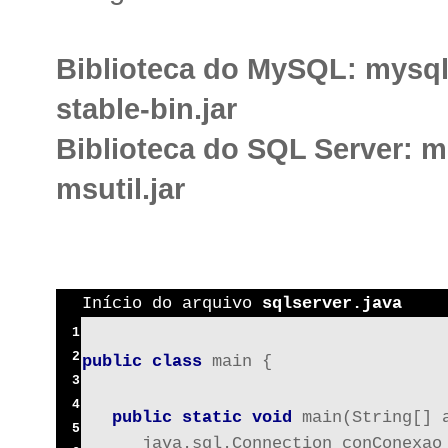
Biblioteca do MySQL: mysql-
stable-bin.jar
Biblioteca do SQL Server: ms
msutil.jar
Início do arquivo 
sqlserver.java
1
2
public class
 main {
3
4
public static void
 main(String[] 
5
      java.sql.Connection conConexao