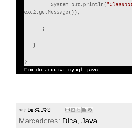
         System.out.println(
"ClassNo
exc2.getMessage());
      }
   }
}
Fim do arquivo 
mysql.java
às
julho 30, 2004
Marcadores:
Dica
,
Java