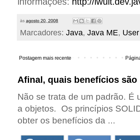
informações:
http://lwuit.dev.j
às
agosto 20, 2008
Marcadores:
Java
,
Java ME
,
User
Postagem mais recente
Página
Afinal, quais benefícios sã
Não se trata de um padrão. É
a objetos. Os princípios SOLI
obter os benefícios da ...