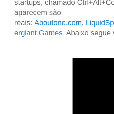
startups, chamado Ctrl+Alt+
aparecem são
reais:
Aboutone.com
,
LiquidS
ergiant Games
.
Abaixo segue 