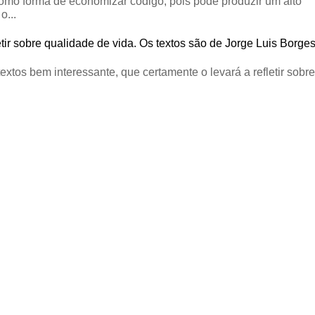
omo forma de economizar código, pois pode produzir um alto
o...
tir sobre qualidade de vida. Os textos são de Jorge Luis Borge
textos bem interessante, que certamente o levará a refletir sobre