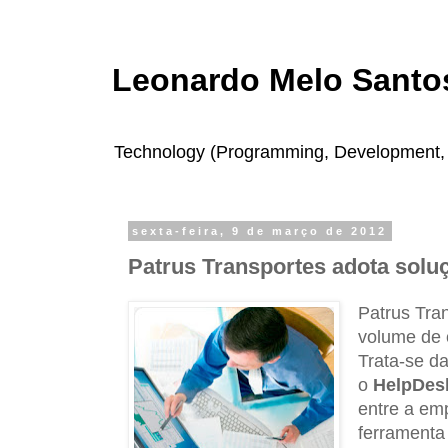
Leonardo Melo Santos
Technology (Programming, Development, In
sexta-feira, 9 de março de 2012
Patrus Transportes adota solu
Patrus Tra
volume de 
Trata-se d
o
HelpDe
entre a emp
ferramenta