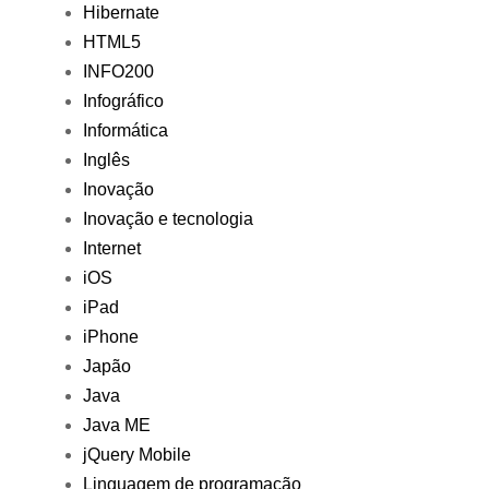
Hibernate
HTML5
INFO200
Infográfico
Informática
Inglês
Inovação
Inovação e tecnologia
Internet
iOS
iPad
iPhone
Japão
Java
Java ME
jQuery Mobile
Linguagem de programação