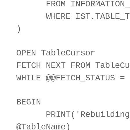
FROM INFORMATION_SC
WHERE IST.TABLE_TYP
)
OPEN TableCursor
FETCH NEXT FROM TableCu
WHILE @@FETCH_STATUS = 
BEGIN
PRINT('Rebuilding I
@TableName)