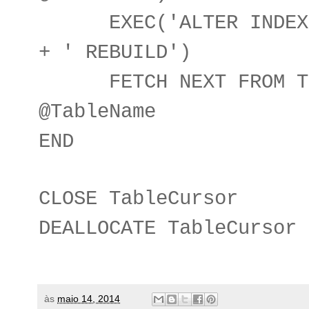
EXEC('ALTER INDEX A
+ ' REBUILD')
FETCH NEXT FROM Tab
@TableName
END
CLOSE TableCursor
DEALLOCATE TableCursor
às
maio 14, 2014