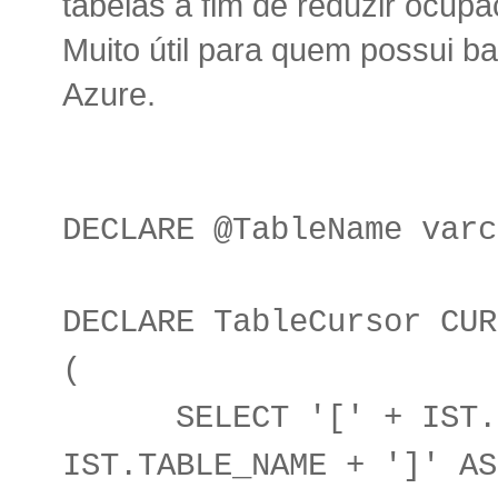
tabelas a fim de reduzir ocup
Muito útil para quem possui 
Azure.
DECLARE @TableName varc
DECLARE TableCursor CUR
(
SELECT '[' + IST.TA
IST.TABLE_NAME + ']' AS