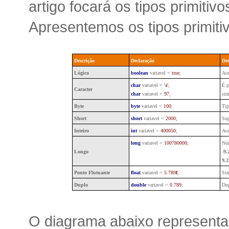
artigo focará os tipos primiti
Apresentemos os tipos primiti
Descrição
Declaração
Det
Lógico
boolean
variavel =
true
;
Ace
char
variavel =
'a'
;
É p
Caracter
char
variavel =
97
;
sim
Byte
byte
variavel =
100
;
Tip
Short
short
variavel =
2000
;
Sup
Inteiro
int
variavel =
400050
;
Ace
long
variavel =
100780000
;
Núm
Longo
-9.
9.2
Ponto Flutuante
float
variavel =
5.789
f
;
Sim
Duplo
double
variavel =
0.789
;
Dup
O diagrama abaixo representa 