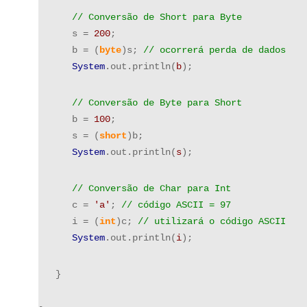
      // Conversão de Short para Byte
      s = 
200
;
      b = (
byte
)s; 
// ocorrerá perda de dados
System
.out.println(
b
);
      // Conversão de Byte para Short
      b = 
100
;
      s = (
short
)b;
System
.out.println(
s
);
      // Conversão de Char para Int
      c =
 'a'
; 
// código ASCII = 97
      i = (
int
)c; 
// utilizará o código ASCII
System
.out.println(
i
);
   }