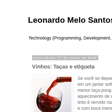
Leonardo Melo Santos
Technology (Programming, Development, In
terça-feira, 17 de julho de 2012
Vinhos: Taças e etiqueta
Se você se depar
em um jantar sof
menor taça porqu
aquecimento de 
tinto é servido n
e com boca menor