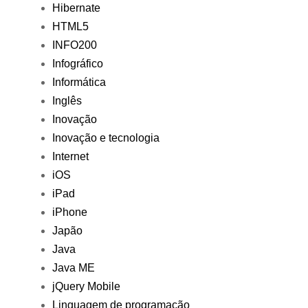
Hibernate
HTML5
INFO200
Infográfico
Informática
Inglês
Inovação
Inovação e tecnologia
Internet
iOS
iPad
iPhone
Japão
Java
Java ME
jQuery Mobile
Linguagem de programação