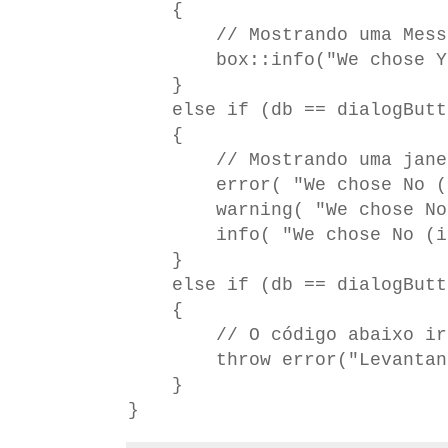
{
// Mostrando uma Messa
box::info("We chose Ye
}
else if (db == dialogButt
{
// Mostrando uma janela 
error( "We chose No (er
warning( "We chose No (w
info( "We chose No (inf
}
else if (db == dialogButto
{
// O código abaixo irá p
throw error("Levantando 
}
}