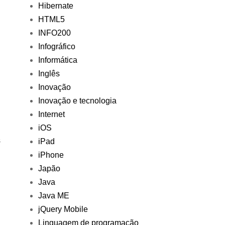
Hibernate
HTML5
INFO200
Infográfico
Informática
Inglês
Inovação
Inovação e tecnologia
Internet
iOS
s
iPad
iPhone
Japão
Java
Java ME
jQuery Mobile
Linguagem de programação