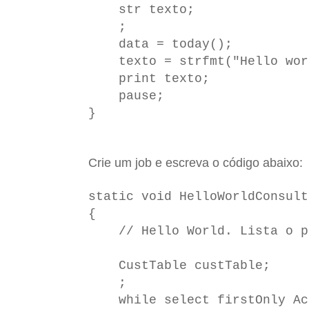
str texto;
;
data = today();
texto = strfmt("Hello worl
print texto;
pause;
}
Crie um job e escreva o código abaixo:
static void HelloWorldConsult
{
// Hello World. Lista o pri
CustTable custTable;
;
while select firstOnly Acco