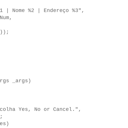
 Nome %2 | Endereço %3",
um,
);
rgs _args)
olha Yes, No or Cancel.",
;
es)