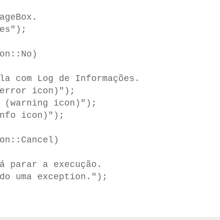
geBox.
s");
on::No)
com Log de Informações.
ror icon)");
arning icon)");
o icon)");
n::Cancel)
arar a execução.
uma exception.");