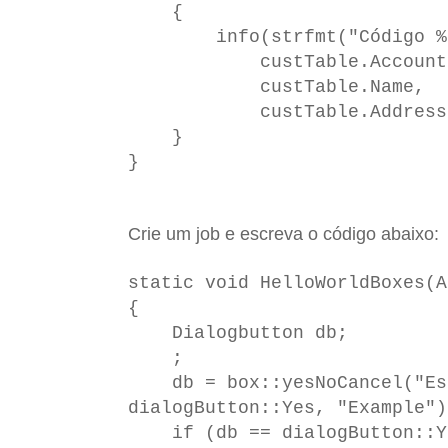
{
info(strfmt("Código %1 |
custTable.AccountN
custTable.Name,
custTable.Address)
}
}
Crie um job e escreva o código abaixo:
static void HelloWorldBoxes(A
{
Dialogbutton db;
;
db = box::yesNoCancel("Esc
dialogButton::Yes, "Example")
if (db == dialogButton::Y