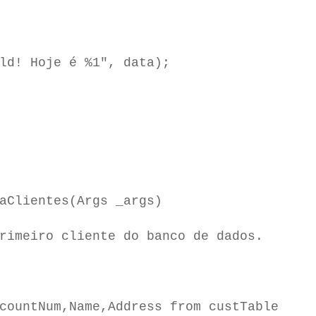
d! Hoje é %1", data);
aClientes(Args _args)
meiro cliente do banco de dados.
untNum,Name,Address from custTable