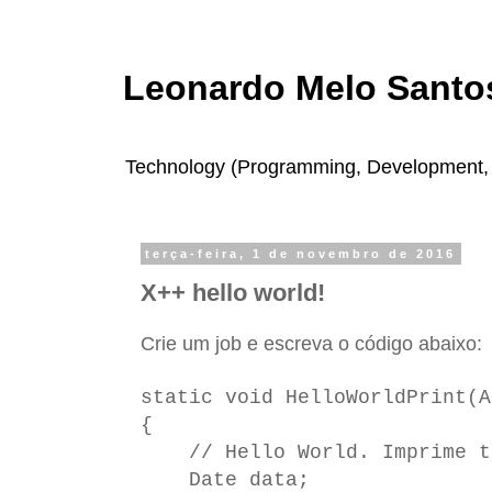
Leonardo Melo Santos
Technology (Programming, Development, In
terça-feira, 1 de novembro de 2016
X++ hello world!
Crie um job e escreva o código abaixo:
static void HelloWorldPrint(A
{
// Hello World. Imprime tex
Date data;